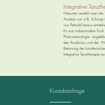
Integrative Tanzth
Hierunter versteht man die 
Ansätze von z.B. Schoop,
von Petzold heraus entsteh
Es war insbesondere Trudi
Phänomenologie angelehnte
des Ausdrucks und der Wi
Betonung der künstlerisch
Integrative Tanztherapie
Kontaktanfrage