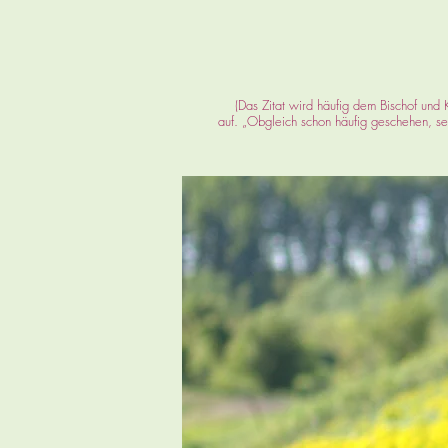
(Das Zitat wird häufig dem Bischof und 
auf. „Obgleich schon häufig geschehen, se