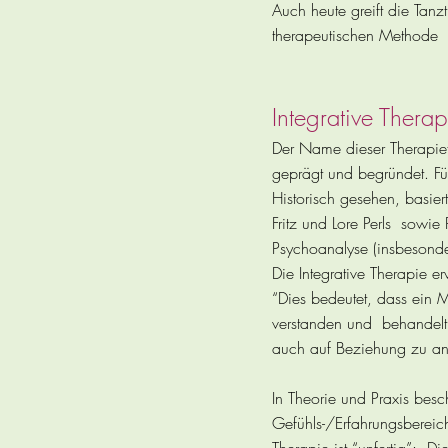
Auch heute greift die Tanz
therapeutischen Methode e
Integrative Therap
Der Name dieser Therapief
geprägt und begründet. Fü
Historisch gesehen, basier
Fritz und Lore Perls sow
Psychoanalyse (insbesonder
Die Integrative Therapie e
“Dies bedeutet, dass ein M
verstanden und behandelt 
auch auf Beziehung zu an
In Theorie und Praxis besc
Gefühls-/Erfahrungsbereich