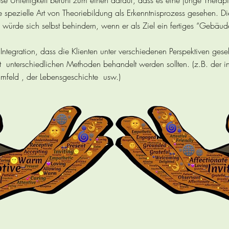
iese Unfertigkeit beruht zum einen darauf, dass es eine junge Thera
e spezielle Art von Theoriebildung als Erkenntnisprozess gesehen. D
nd würde sich selbst behindern, wenn er als Ziel ein fertiges “Gebäu
ntegration, dass die Klienten unter verschiedenen Perspektiven ge
unterschiedlichen Methoden behandelt werden sollten. (z.B. der i
Umfeld , der Lebensgeschichte usw.)