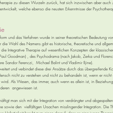
therapie zu diesen Wurzeln zurück, hat sich inzwischen aber auch zu
ntwickelt, welche ebenso die neusten Erkenntnisse der Psychotherap
ie
orm und das Verfahren wurde in seiner theoretischen Bedeutung vo
r die Wahl des Namens gibt es historische, theoretische und allg
t die Integrative Therapie auf wesentlichen Konzepten der klassische
ie Paul Goodman) , des Psychodrama (nach Jakob, Zerka und Floren
e Sandor Ferenczi, Michael Balint und Vladimir Iljine).
rweitert und verbindet diese drei Ansätze durch das übergreifende 
ensch nicht zu verstehen und nicht zu behandeln ist, wenn er nicht
wird. Als Wesen, das immer, auch wenn es allein ist, in Beziehung
deren angewiesen ist.
häftigt man sich mit der Integration von verdrängter und abgespalten
e sowie den vielfältigen Ursachen misslingender Integration. Die Th