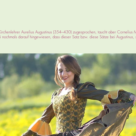
Kirchenlehrer Aurelius Augustinus (354–430) zugesprochen, taucht aber Cornelius Ma
i nochmals darauf hingewiesen, dass dieser Satz bzw. diese Sätze bei Augustinus, s