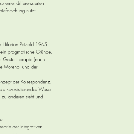
 einer differenzierten
ieforschung nutzt.
n Hilarion Petzold 1965
emein pragmatische Gründe.
n Gestalttherapie (nach
ce Moreno) und der
Konzept der Ko-respondenz.
 als ko-existierendes Wesen
 zu anderen steht und
er
eorie der Integrativen