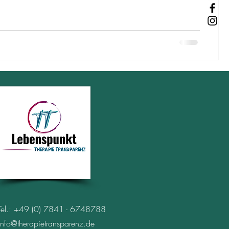
Tel.: +49 (0) 7841 - 6748788
info@therapietransparenz.de