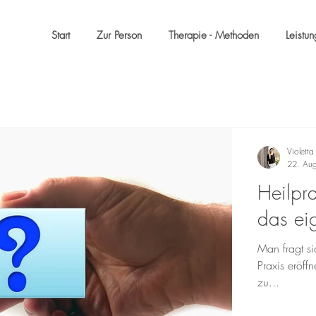
Start
Zur Person
Therapie - Methoden
Leistu
Violetta
22. Au
Heilpra
das ei
Man fragt si
Praxis eröff
zu...