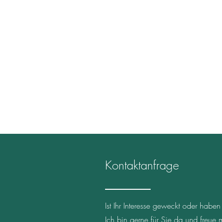
Kontaktanfrage
Ist Ihr Interesse geweckt oder hab
Ich bin gerne für Sie da und freue